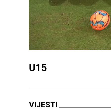
U15
VIJESTI