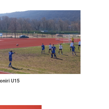
oniri U15